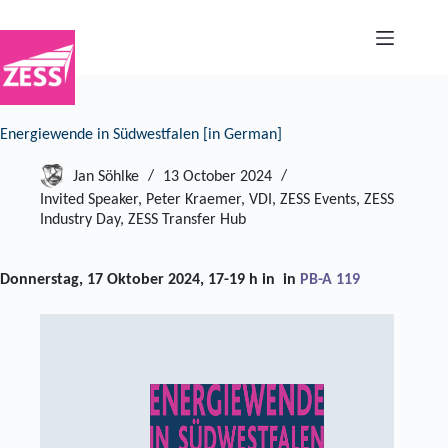
Skip
to
content
Energiewende in Südwestfalen [in German]
Jan Söhlke
13 October 2024
Invited Speaker
,
Peter Kraemer
,
VDI
,
ZESS Events
,
ZESS
Industry Day
,
ZESS Transfer Hub
Donnerstag, 17 Oktober 2024, 17-19 h in in
PB-A 119