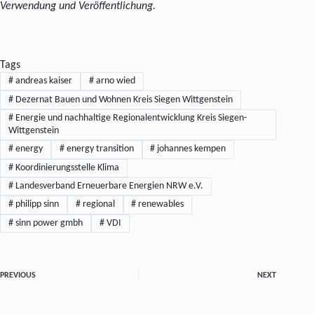
Verwendung und Veröffentlichung.
Tags
#
andreas kaiser
#
arno wied
#
Dezernat Bauen und Wohnen Kreis Siegen Wittgenstein
#
Energie und nachhaltige Regionalentwicklung Kreis Siegen-
Wittgenstein
#
energy
#
energy transition
#
johannes kempen
#
Koordinierungsstelle Klima
#
Landesverband Erneuerbare Energien NRW e.V.
#
philipp sinn
#
regional
#
renewables
#
sinn power gmbh
#
VDI
PREVIOUS
NEXT