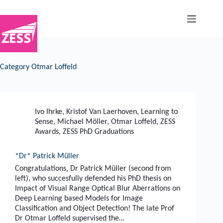
Skip
to
content
Category
Otmar Loffeld
Ivo Ihrke
,
Kristof Van Laerhoven
,
Learning to
Sense
,
Michael Möller
,
Otmar Loffeld
,
ZESS
Awards
,
ZESS PhD Graduations
*Dr* Patrick Müller
Congratulations, Dr Patrick Müller (second from
left), who succesfully defended his PhD thesis on
Impact of Visual Range Optical Blur Aberrations on
Deep Learning based Models for Image
Classification and Object Detection! The late Prof
Dr Otmar Loffeld supervised the…