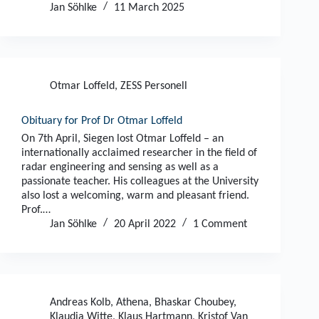
Jan Söhlke
11 March 2025
Otmar Loffeld
,
ZESS Personell
Obituary for Prof Dr Otmar Loffeld
On 7th April, Siegen lost Otmar Loffeld – an
internationally acclaimed researcher in the field of
radar engineering and sensing as well as a
passionate teacher. His colleagues at the University
also lost a welcoming, warm and pleasant friend.
Prof.…
Jan Söhlke
20 April 2022
1 Comment
Andreas Kolb
,
Athena
,
Bhaskar Choubey
,
Klaudia Witte
,
Klaus Hartmann
,
Kristof Van